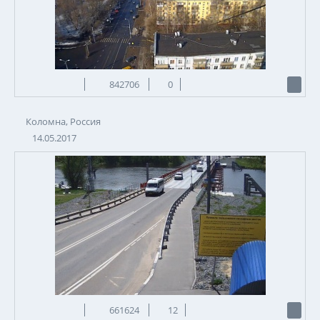
842706
0
Коломна, Россия
14.05.2017
661624
12