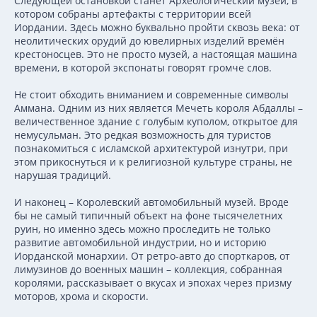
Следующей остановкой станет Археологический музей, в
котором собраны артефакты с территории всей
Иордании. Здесь можно буквально пройти сквозь века: от
неолитических орудий до ювелирных изделий времён
крестоносцев. Это не просто музей, а настоящая машина
времени, в которой экспонаты говорят громче слов.
Не стоит обходить вниманием и современные символы
Аммана. Одним из них является Мечеть короля Абдаллы –
величественное здание с голубым куполом, открытое для
немусульман. Это редкая возможность для туристов
познакомиться с исламской архитектурой изнутри, при
этом прикоснуться и к религиозной культуре страны, не
нарушая традиций.
И наконец – Королевский автомобильный музей. Вроде
бы не самый типичный объект на фоне тысячелетних
руин, но именно здесь можно проследить не только
развитие автомобильной индустрии, но и историю
Иорданской монархии. От ретро-авто до спорткаров, от
лимузинов до военных машин – коллекция, собранная
королями, рассказывает о вкусах и эпохах через призму
моторов, хрома и скорости.