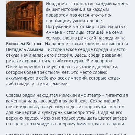
Иордания – страна, где каждый камень
дышит историей, а за каждым
поворотом прячется что-то по-
настоящему удивительное.
Погружение в этот мир стоит начать с
Аммана – столицы, стоящей на семи
холмах, словно римский наследник на
Ближнем Востоке. На одном из таких холмов возвышается
Цитадель Аммана – историческое сердце города и место,
откуда начиналась его история. Здесь, среди развалин
римских храмов, византийских церквей и дворцов
Омейядов, можно почувствовать дыхание древности,
которой более трёх тысяч лет. Это место словно
аккумулирует в себе дух всех империй, которые когда-
либо владели этими землями.
Совсем рядом находится Римский амфитеатр – гигантская
каменная чаша, возведённая во II веке. Сохранивший
почти идеальную акустику, он до сих пор служит местом
для концертов и культурных мероприятий. Сидя на его
верхних ярусах, можно не только услышать шепот актёра
на сцене, но и увидеть панораму Аммана, как на ладони.